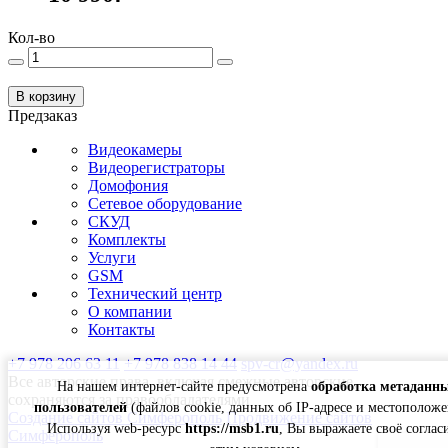
Кол-во
В корзину
Предзаказ
Видеокамеры
Видеорегистраторы
Домофония
Сетевое оборудование
СКУД
Комплекты
Услуги
GSM
Технический центр
О компании
Контакты
+7 978 206 63 11
+7 978 838 14 44
spv-cr@yandex.ru
Все авторские права, включая смежные авторские,
На нашем интернет-сайте предусмотрена
обработка метаданн
сохраняются за правообладателями
пользователей
(файлов cookie, данных об IP-адресе и местоположе
Создание сайтов Симферополь
Продвижение сайтов
Используя web-ресурс
https://msb1.ru
, Вы выражаете своё соглас
Симферополь