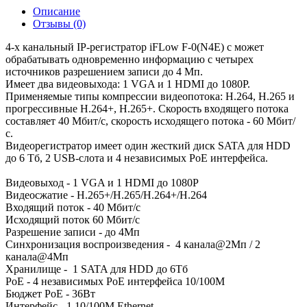
Описание
Отзывы (0)
4-х канальный IP-регистратор iFLow F-0(N4E) c может
обрабатывать одновременно информацию с четырех
источников разрешением записи до 4 Мп.
Имеет два видеовыхода: 1 VGA и 1 HDMI до 1080Р.
Применяемые типы компрессии видеопотока: H.264, H.265 и
прогрессивные H.264+, H.265+. Скорость входящего потока
составляет 40 Мбит/с, скорость исходящего потока - 60 Мбит/
с.
Видеорегистратор имеет один жесткий диск SATA для HDD
до 6 Тб, 2 USB-слота и 4 независимых PoE интерфейса.
Видеовыход - 1 VGA и 1 HDMI до 1080Р
Видеосжатие - H.265+/H.265/H.264+/H.264
Входящий поток - 40 Мбит/с
Исходящий поток 60 Мбит/с
Разрешение записи - до 4Мп
Синхронизация воспроизведения - 4 канала@2Мп / 2
канала@4Мп
Хранилище - 1 SATA для HDD до 6Тб
PoE - 4 независимых PoE интерфейса 10/100M
Бюджет PoE - 36Вт
Интерфейс - 1 10/100M Ethernet