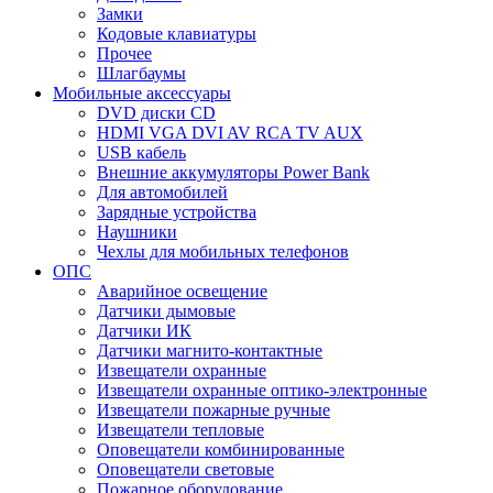
Замки
Кодовые клавиатуры
Прочее
Шлагбаумы
Мобильные аксессуары
DVD диски CD
HDMI VGA DVI AV RCA TV AUX
USB кабель
Внешние аккумуляторы Power Bank
Для автомобилей
Зарядные устройства
Наушники
Чехлы для мобильных телефонов
ОПС
Аварийное освещение
Датчики дымовые
Датчики ИК
Датчики магнито-контактные
Извещатели охранные
Извещатели охранные оптико-электронные
Извещатели пожарные ручные
Извещатели тепловые
Оповещатели комбинированные
Оповещатели световые
Пожарное оборудование