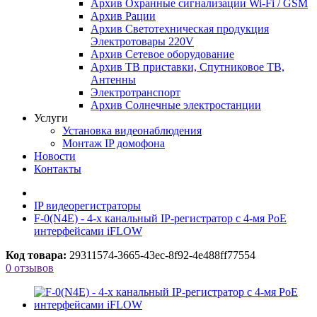
Архив Охранные сигнализации Wi-Fi / GSM
Архив Рации
Архив Светотехническая продукция
Электротовары 220V
Архив Сетевое оборудование
Архив ТВ приставки, Спутниковое ТВ,
Антенны
Электротранспорт
Архив Солнечные электростанции
Услуги
Установка видеонаблюдения
Монтаж IP домофона
Новости
Контакты
IP видеорегистраторы
F-0(N4E) - 4-х канальный IP-регистратор c 4-мя PoE
интерфейсами iFLOW
Код товара:
29311574-3665-43ec-8f92-4e488ff77554
0 отзывов