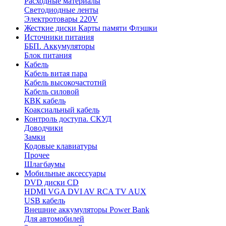
Расходные материалы
Светодиодные ленты
Электротовары 220V
Жесткие диски Карты памяти Флэшки
Источники питания
ББП. Аккумуляторы
Блок питания
Кабель
Кабель витая пара
Кабель высокочастотнй
Кабель силовой
КВК кабель
Коаксиальный кабель
Контроль доступа. СКУД
Доводчики
Замки
Кодовые клавиатуры
Прочее
Шлагбаумы
Мобильные аксессуары
DVD диски CD
HDMI VGA DVI AV RCA TV AUX
USB кабель
Внешние аккумуляторы Power Bank
Для автомобилей