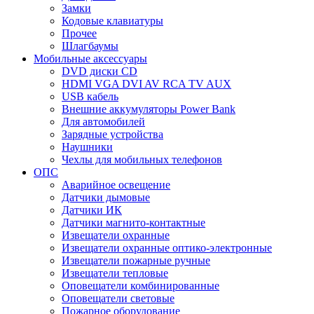
Замки
Кодовые клавиатуры
Прочее
Шлагбаумы
Мобильные аксессуары
DVD диски CD
HDMI VGA DVI AV RCA TV AUX
USB кабель
Внешние аккумуляторы Power Bank
Для автомобилей
Зарядные устройства
Наушники
Чехлы для мобильных телефонов
ОПС
Аварийное освещение
Датчики дымовые
Датчики ИК
Датчики магнито-контактные
Извещатели охранные
Извещатели охранные оптико-электронные
Извещатели пожарные ручные
Извещатели тепловые
Оповещатели комбинированные
Оповещатели световые
Пожарное оборудование