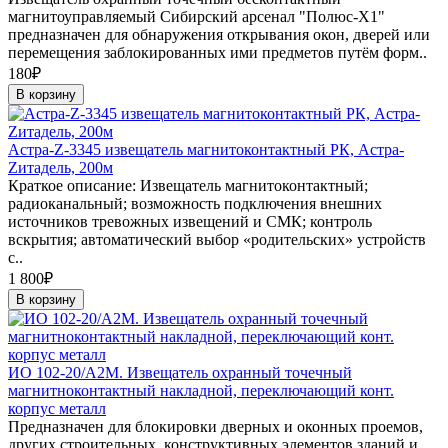
магнитоуправляемый Сибирский арсенал "Полюс-X1"
предназначен для обнаружения открывания окон, дверей или
перемещения заблокированных ими предметов путём форм..
180₽
В корзину
Астра-Z-3345 извещатель магнитоконтактный РК, Астра-
Zитадель, 200м
Краткое описание: Извещатель магнитоконтактный;
радиоканальный; возможность подключения внешних
источников тревожных извещений и СМК; контроль
вскрытия; автоматический выбор «родительских» устройств
с..
1 800₽
В корзину
ИО 102-20/А2М. Извещатель охранный точечный
магнитноконтактный накладной, переключающий конт.
корпус металл
Предназначен для блокировки дверных и оконных проемов,
других строительных, конструктивных элементов зданий и