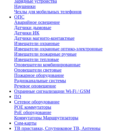
Зарядные устройства
Наушники
Чехлы для мобильных телефонов
ОПС
Аварийное освещение
Датчики дымовые
Датчики ИК
Датчики магнито-контактные
Извещатели охранные
Извещатели охранные оптико-электронные
Извещатели пожарные ручные
Извещатели тепловые
Оповещатели комбинированные
Оповещатели световые
Пожарное оборудование
Радиоканальные системы
Речевое оповещение
Охранные сигнализации Wi-Fi / GSM
ПО
Сетевое оборудование
POE коммутаторы
PoE оборудование
Коммутаторы Маршрутизаторы
Сим-карты
ТВ приставки, Спутниковое ТВ, Антенны