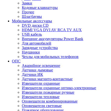
Замки
Кодовые клавиатуры
Прочее
Шлагбаумы
Мобильные аксессуары
DVD диски CD
HDMI VGA DVI AV RCA TV AUX
USB кабель
Внешние аккумуляторы Power Bank
Для автомобилей
Зарядные устройства
Наушники
Чехлы для мобильных телефонов
ОПС
Аварийное освещение
Датчики дымовые
Датчики ИК
Датчики магнито-контактные
Извещатели охранные
Извещатели охранные оптико-электронные
Извещатели пожарные ручные
Извещатели тепловые
Оповещатели комбинированные
Оповещатели световые
Пожарное оборудование